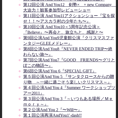
第12回公演 And You12 剣塾× + new Company
大迫力！観客参加型レビューショー
第11回公演 And You11アクションショー『宝を探
せ！！〜アスカラ村の少年たち〜』
第10回公演 And You10＜5周年記念公演＞
『Believe』〜再会と、旅立ちと、感謝と〜
第9回公演And You9児童館公演『クリスマスファ
ンタジーGLEEメドレー』
第8回公演And You8『NEVER ENDED TRIP〜終
わらない旅〜』
第7回公演And You7『GOOD FRIENDS〜グリと
ぽこの物語〜』
第6回公演And You 6『SPECIAL GIFT』
第５回公演And You 5 『サンタクロースからの贈
り物 ～一緒に過ごそう楽しいクリスマス～』
第４回公演And You 4『Summer ワークショップツ
アー2011』
第３回公演And You 3『～いつもある場所／Ｍｅ
ｍｏｒｙ～』
第２公演And You 2『〜Will〜』
第１回公演再演AndYou1′-dash!!