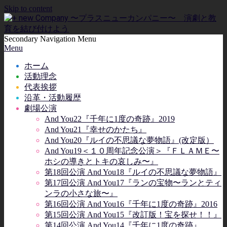
Skip to content
Secondary Navigation Menu
Menu
ホーム
活動理念
代表挨拶
沿革・活動履歴
劇場公演
And You22『千年に1度の奇跡』2019
And You21『幸せのかたち』
And You20『ルイの不思議な夢物語』(改定版）
And You19＜１０周年記念公演＞『ＦＬＡＭＥ〜
ホシの導きとトキの哀しみ〜』
第18回公演 And You18『ルイの不思議な夢物語』
第17回公演 And You17『ランの宝物〜ランとティ
ンラの小さな旅〜』
第16回公演 And You16『千年に1度の奇跡』2016
第15回公演 And You15『改訂版！宝を探せ！！』
第14回公演 And You14『千年に1度の奇跡』