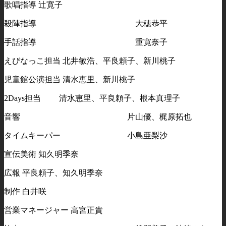
歌唱指導 辻寛子
殺陣指導 大穂恭平
手話指導 重寛奈子
えびなっこ担当 北井敏浩、平良頼子、新川桃子
児童館公演担当 清水恵里、新川桃子
2Days担当 清水恵里、平良頼子、根本真理子
音響 片山優、梶原拓也
タイムキーパー 小島亜梨沙
宣伝美術 知久明季奈
広報 平良頼子、知久明季奈
制作 白井咲
営業マネージャー 高宮正貴