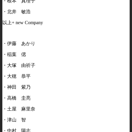
・根本 真理子
・北井 敏浩
以上+ new Company
・伊藤 あかり
・稲葉 偲
・大塚 由祈子
・大穂 恭平
・神田 紫乃
・高橋 圭亮
・土屋 麻里奈
・津山 智
・中村 陽志